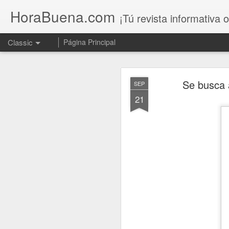
HoraBuena.com
¡Tú revista informativa o
Classic
Página Principal
Se busca
SEP
21
Un llamado al 
AUG
7