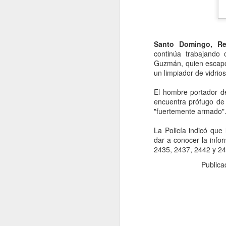
Santo Domingo, Re
continúa trabajand
Guzmán, quien escapo
un limpiador de vidri
La República Dominican
que necesitan más rec
El hombre portador de
ciudadana, desempleo 
encuentra prófugo de l
realmente una priorid
"fuertemente armado
Como ciudadano domi
La Policía indicó qu
administración de las
dar a conocer la info
nuevas estructuras admi
2435, 2437, 2442 y 24
para los contribuyentes
Public
No podemos seguir aume
responsabilidad del C
positivo que esas decis
Es momento de actuar con
nacional, debemos forta