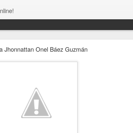
nline!
 a Jhonnattan Onel Báez Guzmán
Congreso de la República Dominicana - NO MÁS
NUEVAS!