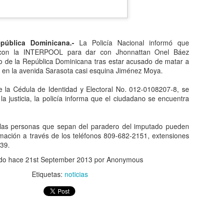
pública Dominicana.-
La Policía Nacional informó que
o con la INTERPOOL para dar con Jhonnattan Onel Báez
 de la República Dominicana tras estar acusado de matar a
os en la avenida Sarasota casi esquina Jiménez Moya.
a enfrenta desafíos que verdaderamente afectan la calidad de vida 
ursos, escuelas que requieren mejores condiciones, carreteras det
 la Cédula de Identidad y Electoral No. 012-0108207-8, se
y comunidades enteras esperando obras esenciales. Ante esa real
a justicia, la policía informa que el ciudadano se encuentra
ad seguir creando más provincias?
".
nicano, considero que
nuestro país no necesita más provincia
e las personas que sepan del paradero del imputado pueden
 que ya existen
. Cada nueva provincia implica mayores gastos perm
rmación a través de los teléfonos 809-682-2151, extensiones
nistrativas, gobernaciones, oficinas públicas, personal, vehículos, 
39.
.
ado hace
21st September 2013
por Anonymous
ntando el aparato estatal mientras aún existen tantas necesidades b
Etiquetas:
noticias
ongreso Nacional no debe medirse por la cantidad de leyes aprobada
iones tienen sobre la población.
 visión de Estado y no con intereses políticos o electorales. Antes de 
lecer las provincias actuales, descentralizar los servicios, impulsar 