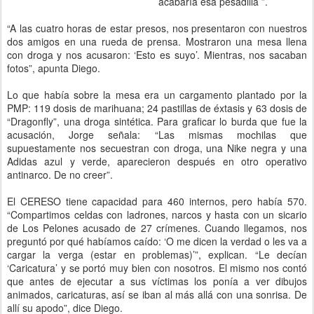
acabaría esa pesadilla ”.
“A las cuatro horas de estar presos, nos presentaron con nuestros
dos amigos en una rueda de prensa. Mostraron una mesa llena
con droga y nos acusaron: ‘Esto es suyo’. Mientras, nos sacaban
fotos”, apunta Diego.
Lo que había sobre la mesa era un cargamento plantado por la
PMP: 119 dosis de marihuana; 24 pastillas de éxtasis y 63 dosis de
“Dragonfly”, una droga sintética. Para graficar lo burda que fue la
acusación, Jorge señala: “Las mismas mochilas que
supuestamente nos secuestran con droga, una Nike negra y una
Adidas azul y verde, aparecieron después en otro operativo
antinarco. De no creer”.
El CERESO tiene capacidad para 460 internos, pero había 570.
“Compartimos celdas con ladrones, narcos y hasta con un sicario
de Los Pelones acusado de 27 crímenes. Cuando llegamos, nos
preguntó por qué habíamos caído: ‘O me dicen la verdad o les va a
cargar la verga (estar en problemas)’”, explican. “Le decían
‘Caricatura’ y se portó muy bien con nosotros. El mismo nos contó
que antes de ejecutar a sus víctimas los ponía a ver dibujos
animados, caricaturas, así se iban al más allá con una sonrisa. De
allí su apodo”, dice Diego.