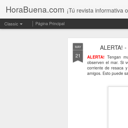
HoraBuena.com
¡Tú revista informativa o
Classic
Página Principal
ALERTA! - 
MAY
21
ALERTA!
Tengan muc
observen el mar. Si v
corriente de resaca y
amigos. Esto puede sa
Dolor en Los 
AUG
7