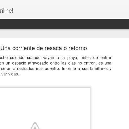
nline!
Una corriente de resaca o retorno
ho cuidado cuando vayan a la playa, antes de entrar
en un espacio atravesado entre las olas no entren, es una
 serán arrastrados mar adentro. Informe a sus familiares y
lvar vidas.
Alcarrizos por el fallecimiento de Ana Cristina Mar
complicaciones de salud.