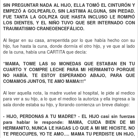
SIN PREGUNTAR NADA AL HIJO, ELLA TOMÓ EL CINTURÓN Y
EMPEZÓ A GOLPEARLO, SIN LASTIMA ALGUNA, SIN PIEDAD.
FUE TANTA LA GOLPIZA QUE HASTA INCLUSO LE ROMPIÓ
LOS DIENTES, Y EL NIÑO TUVO QUE SER INTERNADO CON
TRAUMATISMO CRANEOENCEFÁLICO.
Al llegar en su casa, arrepentida por lo que había hecho con su
hijo, fue hasta la cuna, donde dormía el otro hijo, y ve que al lado
de la cuna, había una CARTITA que decía:
“MAMA, TOME LAS 50 MONEDAS QUE ESTABAN EN TU
CUARTO Y COMPRE LECHE PARA MI HERMANITO PORQUE
NO HABÍA. TE ESTOY ESPERANDO ABAJO, PARA QUE
COMAMOS JUNTOS, TE AMO MAMA!!!"
Al leer aquella nota, la madre vuelve al hospital, le pide al medico
para ver a su hijo, a lo que el medico la autoriza y ella ingresa a la
sala donde estaba su hijo, y llorando comienza un breve dialogo:
- HIJO, PERDONAS A TU MADRE? - EL HIJO casi sin fuerzas
para hablar le responde: MAMA, CUIDA BIEN DE MI
HERMANITO, NUNCA LE HAGAS LO QUE A MI ME HICISTE. NO
TE PREOCUPES, YO TE AMO…. MAMA TU PERDISTE UN HIJO,