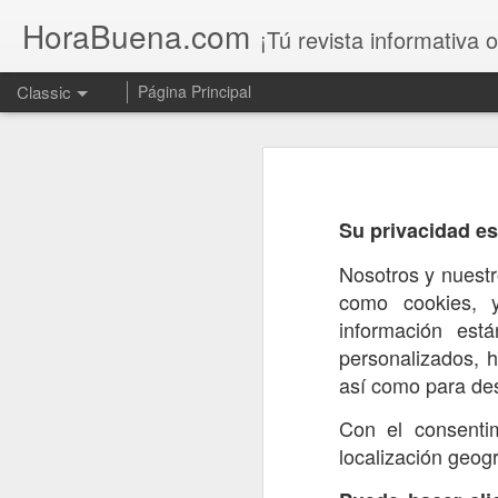
HoraBuena.com
¡Tú revista informativa o
Classic
Página Principal
Su privacidad es
Nosotros y nuest
Dolor en Los 
AUG
como cookies, y
7
información est
personalizados, h
así como para des
Con el consentim
localización geogr