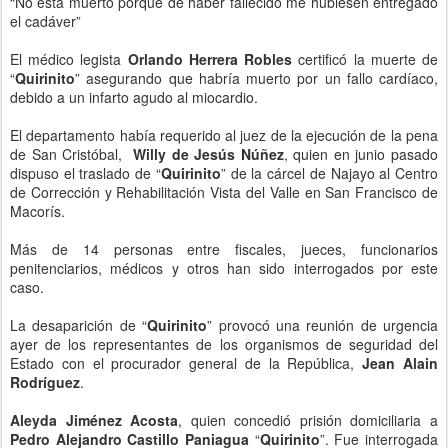
“No está muerto porque de haber fallecido me hubiesen entregado
el cadáver”
El médico legista
Orlando Herrera Robles
certificó la muerte de
“
Quirinito
” asegurando que habría muerto por un fallo cardíaco,
debido a un infarto agudo al miocardio.
El departamento había requerido al juez de la ejecución de la pena
de San Cristóbal,
Willy de Jesús Núñez
, quien en junio pasado
dispuso el traslado de “
Quirinito
” de la cárcel de Najayo al Centro
de Corrección y Rehabilitación Vista del Valle en San Francisco de
Macorís.
Más de 14 personas entre fiscales, jueces, funcionarios
penitenciarios, médicos y otros han sido interrogados por este
caso.
La desaparición de “
Quirinito
” provocó una reunión de urgencia
ayer de los representantes de los organismos de seguridad del
Estado con el procurador general de la República,
Jean Alain
Rodríguez
.
Aleyda Jiménez Acosta
, quien concedió prisión domiciliaria a
Pedro Alejandro Castillo Paniagua
“
Quirinito
”. Fue interrogada