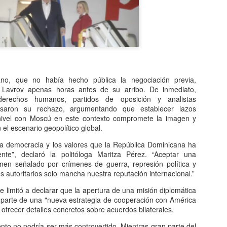
ano, que no había hecho pública la negociación previa,
e Lavrov apenas horas antes de su arribo. De inmediato,
derechos humanos, partidos de oposición y analistas
resaron su rechazo, argumentando que establecer lazos
 nivel con Moscú en este contexto compromete la imagen y
 el escenario geopolítico global.
la democracia y los valores que la República Dominicana ha
ente”, declaró la politóloga Maritza Pérez. “Aceptar una
en señalado por crímenes de guerra, represión política y
 autoritarios solo mancha nuestra reputación internacional.”
se limitó a declarar que la apertura de una misión diplomática
parte de una "nueva estrategia de cooperación con América
n ofrecer detalles concretos sobre acuerdos bilaterales.
to no podría ser más controvertido. Mientras gran parte del