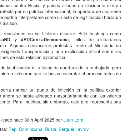
ones contra Rusia, y países aliados de Occidente cierran
testa por su política internacional, la apertura de una sede
be podría interpretarse como un acto de legitimación hacia un
ión entre las cuatro mujeres involucradas en la riña ocurrida en el sec
 aislado.
, concluyó sin resultados positivos, luego de que una de las partes 
as reacciones no se hicieron esperar. Bajo hashtags como
saRD
y
#RDConLaDemocracia
, miles de ciudadanos
ron a la Fiscalía con la intención de resolver el conflicto de manera 
dio. Algunos convocaron protestas frente al Ministerio de
una de las afectadas manifestó que no estaba dispuesta a negociar y q
 exigiendo transparencia y una explicación oficial sobre los
r ante la justicia.
iones de esta relación diplomática.
ormación disponible, la denunciante sostuvo que los hechos ameri
do la ubicación ni la fecha de apertura de la embajada, pero
es, por lo que rechazó cualquier propuesta de conciliación presentada 
obierno indicaron que se busca concretar el proceso antes de
el expediente continuará su curso en el Ministerio Público, que da
ientos establecidos por la ley.
odría marcar un punto de inflexión en la política exterior
 ahora se había alineado mayoritariamente con los valores
Publicado hace
13 hours ago
por
Lic. Fernando Gonzalez
dente. Para muchos, sin embargo, este giro representa una
Etiquetas:
Noticias.
licado hace
30th April 2025
por
Juan Lora
etas:
Rep. Dominicana
Rusia
Serguéi Lavrov
0
Agregar un comentario