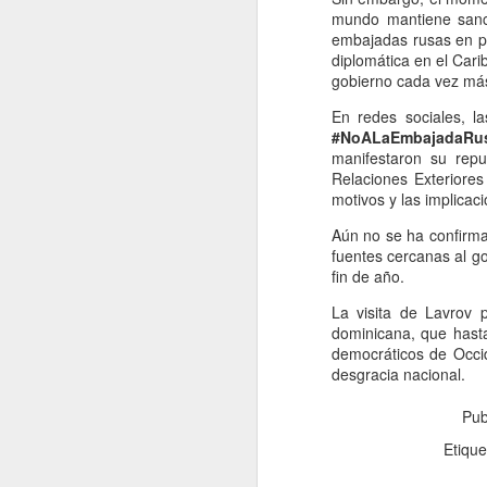
mundo mantiene sanci
embajadas rusas en pro
diplomática en el Cari
El proceso de conciliac
gobierno cada vez más
San Juan de la Maguana
acuerdo.
En redes sociales, l
#NoALaEmbajadaRu
Las involucradas acudie
manifestaron su repu
durante el encuentro, 
Relaciones Exteriores
altercado deben responde
motivos y las implicac
De acuerdo con la inf
Aún no se ha confirma
responsabilidades legal
fuentes cercanas al g
fin de año.
Ante esta situación, 
conforme a los procedim
La visita de Lavrov p
dominicana, que hasta
democráticos de Occi
desgracia nacional.
Pub
Etiqu