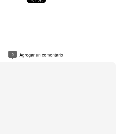
do afirma que Premios Viva la Juventud facilitó el 
 decenas de artistas urbanos a Estados Unidos.
0
Agregar un comentario