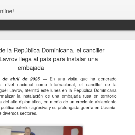
nline!
e la República Dominicana, el canciller
Lavrov llega al país para instalar una
embajada
 de abril de 2025
— En una visita que ha generado
la Fiscalía tras riña entre cuatro mujeres en Villa 
a nivel nacional como internacional, el canciller de la
uéi Lavrov, aterrizó este lunes en la República Dominicana
rmalizar la instalación de una embajada rusa en territorio
a del alto diplomático, en medio de un creciente aislamiento
 política exterior agresiva y su prolongada guerra en Ucrania,
e diversos sectores.