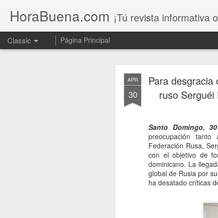
HoraBuena.com
¡Tú revista informativa o
Classic
Página Principal
Para desgracia d
APR
ruso Serguéi 
30
Santo Domingo, 30
Sin acuerdo en 
AUG
preocupación tanto 
6
Federación Rusa, Serg
con el objetivo de fo
dominicano. La llegad
global de Rusia por su
ha desatado críticas d