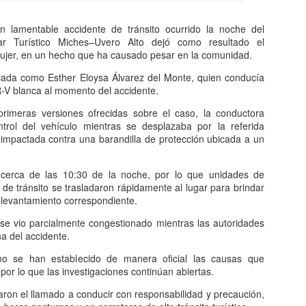
n lamentable accidente de tránsito ocurrido la noche del
r Turístico Miches–Uvero Alto dejó como resultado el
ión entre las cuatro mujeres involucradas en la riña ocurrida en el sec
mujer, en un hecho que ha causado pesar en la comunidad.
, concluyó sin resultados positivos, luego de que una de las partes 
ficada como Esther Eloysa Álvarez del Monte, quien conducía
-V blanca al momento del accidente.
ron a la Fiscalía con la intención de resolver el conflicto de manera 
una de las afectadas manifestó que no estaba dispuesta a negociar y q
rimeras versiones ofrecidas sobre el caso, la conductora
r ante la justicia.
ntrol del vehículo mientras se desplazaba por la referida
 impactada contra una barandilla de protección ubicada a un
ormación disponible, la denunciante sostuvo que los hechos ameri
es, por lo que rechazó cualquier propuesta de conciliación presentada 
 cerca de las 10:30 de la noche, por lo que unidades de
el expediente continuará su curso en el Ministerio Público, que da
de tránsito se trasladaron rápidamente al lugar para brindar
ientos establecidos por la ley.
el levantamiento correspondiente.
Publicado hace
5 hours ago
por
Lic. Fernando Gonzalez
a se vio parcialmente congestionado mientras las autoridades
a del accidente.
Etiquetas:
Noticias.
o se han establecido de manera oficial las causas que
por lo que las investigaciones continúan abiertas.
aron el llamado a conducir con responsabilidad y precaución,
0
Agregar un comentario