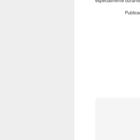
especialmente durante 
Public
Stanley Afortuna
AUG
de
6