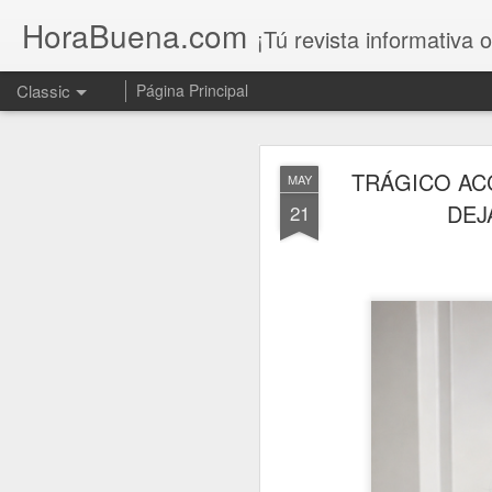
HoraBuena.com
¡Tú revista informativa o
Classic
Página Principal
TRÁGICO AC
MAY
DEJ
21
Sin acuerdo en 
AUG
6