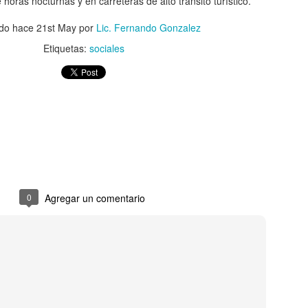
horas nocturnas y en carreteras de alto tránsito turístico.
ado hace
21st May
por
Lic. Fernando Gonzalez
Etiquetas:
sociales
do afirma que Premios Viva la Juventud facilitó el 
 decenas de artistas urbanos a Estados Unidos.
0
Agregar un comentario