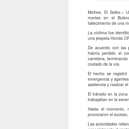
Miches, El Seibo.– U
martes en el Buleva
El proceso de conciliac
fallecimiento de una 
San Juan de la Maguana
acuerdo.
La víctima fue identi
una jeepeta Honda CR
Las involucradas acudie
durante el encuentro, 
De acuerdo con las p
altercado deben responde
habría perdido el co
carretera, terminando
De acuerdo con la inf
costado de la vía.
responsabilidades legal
El hecho se registró
Ante esta situación, 
emergencia y agentes 
conforme a los procedim
asistencia y realizar 
El tránsito en la zon
trabajaban en la escen
Hasta el momento, n
provocaron el suceso, 
Las autoridades reiter