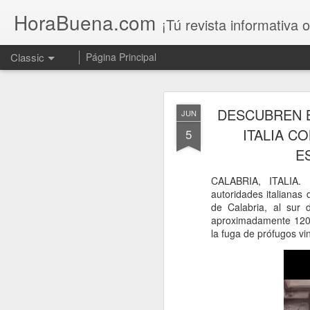
HoraBuena.com
¡Tú revista informativa o
Classic
Página Principal
DESCUBREN B
JUN
ITALIA C
5
E
CALABRIA, ITALIA. 
Un llamado al 
AUG
autoridades italianas
7
de Calabria, al sur d
aproximadamente 120 m
la fuga de prófugos vi