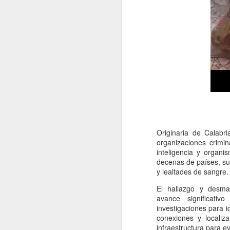
La República Dominican
que necesitan más rec
ciudadana, desempleo 
realmente una priorid
Como ciudadano domi
Originaria de Calabr
administración de las
organizaciones crimi
nuevas estructuras admi
inteligencia y organ
para los contribuyentes
decenas de países, sus
y lealtades de sangre.
No podemos seguir aume
responsabilidad del C
El hallazgo y desma
positivo que esas decis
avance significati
investigaciones para i
Es momento de actuar con
conexiones y localiza
nacional, debemos forta
infraestructura para eva