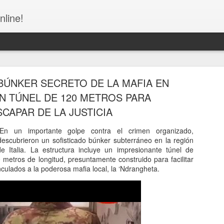
nline!
ÚNKER SECRETO DE LA MAFIA EN
ON TÚNEL DE 120 METROS PARA
SCAPAR DE LA JUSTICIA
En un importante golpe contra el crimen organizado,
Congreso de la República Dominicana - NO MÁS
 descubrieron un sofisticado búnker subterráneo en la región
NUEVAS!
e Italia. La estructura incluye un impresionante túnel de
etros de longitud, presuntamente construido para facilitar
nculados a la poderosa mafia local, la ‘Ndrangheta.