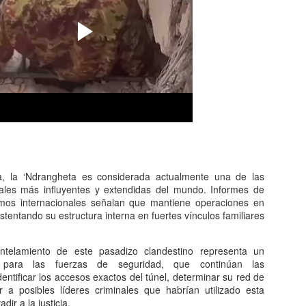
a enfrenta desafíos que verdaderamente afectan la calidad de vida 
ursos, escuelas que requieren mejores condiciones, carreteras det
y comunidades enteras esperando obras esenciales. Ante esa real
ad seguir creando más provincias?
nicano, considero que
nuestro país no necesita más provincia
ia, la ‘Ndrangheta es considerada actualmente una de las
 que ya existen
. Cada nueva provincia implica mayores gastos perm
nales más influyentes y extendidas del mundo. Informes de
nistrativas, gobernaciones, oficinas públicas, personal, vehículos, 
ismos internacionales señalan que mantiene operaciones en
.
tentando su estructura interna en fuertes vínculos familiares
ntando el aparato estatal mientras aún existen tantas necesidades b
ongreso Nacional no debe medirse por la cantidad de leyes aprobada
ntelamiento de este pasadizo clandestino representa un
iones tienen sobre la población.
vo para las fuerzas de seguridad, que continúan las
dentificar los accesos exactos del túnel, determinar su red de
 visión de Estado y no con intereses políticos o electorales. Antes de 
r a posibles líderes criminales que habrían utilizado esta
lecer las provincias actuales, descentralizar los servicios, impulsar 
dir a la justicia.