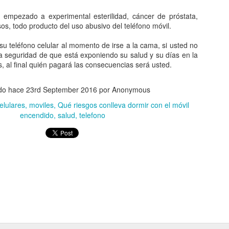
rsos públicos se inviertan donde realmente hacen falta.
mpezado a experimental esterilidad, cáncer de próstata,
n elegidos para representar al pueblo con responsabilidad, pruden
esos, todo producto del uso abusivo del teléfono móvil.
vincias solo debe contemplarse cuando exista una justificación técni
ramente excepcional, y no como una respuesta a presiones o convenien
u teléfono celular al momento de irse a la cama, si usted no
uoso al Congreso Nacional para que concentre sus esfuerzos en las
la seguridad de que está exponiendo su salud y su días en la
ica Dominicana no necesita más divisiones territoriales; necesita insti
s, al final quién pagará las consecuencias será usted.
 los recursos públicos y decisiones que contribuyan al bienestar de to
ado hace
23rd September 2016
por Anonymous
abilidad también significa saber decir "no" cuando una propu
país.
elulares
moviles
Qué riesgos conlleva dormir con el móvil
encendido
salud
telefono