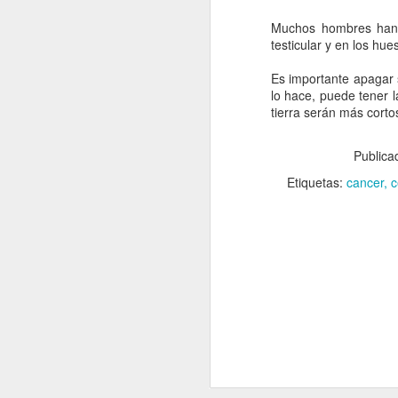
garantizar que los recu
Muchos hombres han e
Los legisladores fuero
testicular y en los hu
creación de nuevas pro
administrativa verdade
Es importante apagar s
Hago un llamado respet
lo hace, puede tener 
de la nación. La Repúbl
tierra serán más corto
mejor administración de
Public
Gobernar con respons
beneficio real para el 
Etiquetas:
cancer
c