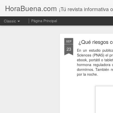
HoraBuena.com
¡Tú revista informativa o
Classic
Página Principal
¿Qué riesgos c
SEP
23
En un estudio public
Sciences (PNAS) el pro
ebook, portátil o tabl
hormona reguladora 
Un llamado al 
AUG
dormirnos. También r
7
por la noche.