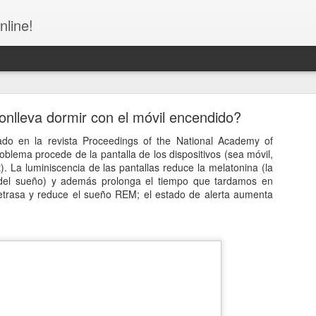
nline!
onlleva dormir con el móvil encendido?
ado en la revista Proceedings of the National Academy of
blema procede de la pantalla de los dispositivos (sea móvil,
et). La luminiscencia de las pantallas reduce la melatonina (la
del sueño) y además prolonga el tiempo que tardamos en
Congreso de la República Dominicana - NO MÁS
etrasa y reduce el sueño REM; el estado de alerta aumenta
NUEVAS!