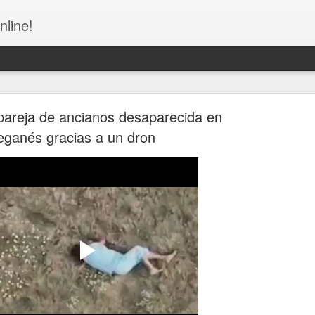
nline!
pareja de ancianos desaparecida en
eganés gracias a un dron
la Fiscalía tras riña entre cuatro mujeres en Villa 