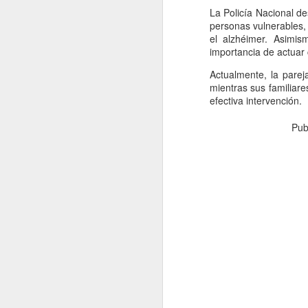
La Policía Nacional de
personas vulnerables,
el alzhéimer. Asimis
El proceso de conciliac
importancia de actuar 
San Juan de la Maguana
acuerdo.
Actualmente, la parej
mientras sus familiare
Las involucradas acudie
efectiva intervención.
durante el encuentro, 
altercado deben responde
Pub
De acuerdo con la inf
responsabilidades legal
Ante esta situación, 
conforme a los procedim