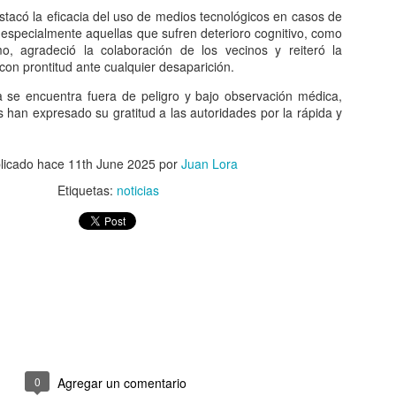
stacó la eficacia del uso de medios tecnológicos en casos de
 especialmente aquellas que sufren deterioro cognitivo, como
mo, agradeció la colaboración de los vecinos y reiteró la
ión entre las cuatro mujeres involucradas en la riña ocurrida en el sec
con prontitud ante cualquier desaparición.
, concluyó sin resultados positivos, luego de que una de las partes 
a se encuentra fuera de peligro y bajo observación médica,
s han expresado su gratitud a las autoridades por la rápida y
ron a la Fiscalía con la intención de resolver el conflicto de manera 
una de las afectadas manifestó que no estaba dispuesta a negociar y q
r ante la justicia.
licado hace
11th June 2025
por
Juan Lora
ormación disponible, la denunciante sostuvo que los hechos ameri
Etiquetas:
noticias
es, por lo que rechazó cualquier propuesta de conciliación presentada 
el expediente continuará su curso en el Ministerio Público, que da
ientos establecidos por la ley.
Publicado hace
18 hours ago
por
Lic. Fernando Gonzalez
Etiquetas:
Noticias.
0
Agregar un comentario
0
Agregar un comentario