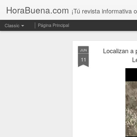
HoraBuena.com
¡Tú revista informativa o
Classic
Página Principal
Localizan a 
JUN
L
11
Sin acuerdo en 
AUG
6