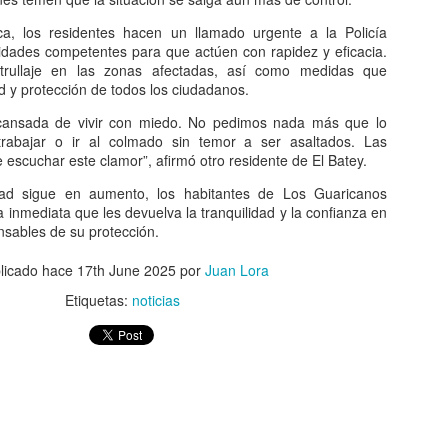
rsos públicos se inviertan donde realmente hacen falta.
ca, los residentes hacen un llamado urgente a la Policía
n elegidos para representar al pueblo con responsabilidad, pruden
ridades competentes para que actúen con rapidez y eficacia.
vincias solo debe contemplarse cuando exista una justificación técni
rullaje en las zonas afectadas, así como medidas que
ramente excepcional, y no como una respuesta a presiones o convenien
d y protección de todos los ciudadanos.
uoso al Congreso Nacional para que concentre sus esfuerzos en las
cansada de vivir con miedo. No pedimos nada más que lo
ica Dominicana no necesita más divisiones territoriales; necesita insti
 trabajar o ir al colmado sin temor a ser asaltados. Las
 los recursos públicos y decisiones que contribuyan al bienestar de to
 escuchar este clamor”, afirmó otro residente de El Batey.
abilidad también significa saber decir "no" cuando una propu
idad sigue en aumento, los habitantes de Los Guaricanos
país.
inmediata que les devuelva la tranquilidad y la confianza en
onsables de su protección.
licado hace
17th June 2025
por
Juan Lora
Etiquetas:
noticias