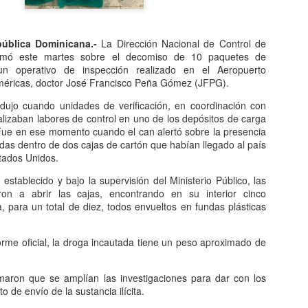
ública Dominicana.-
La Dirección Nacional de Control de
rmó este martes sobre el decomiso de 10 paquetes de
n operativo de inspección realizado en el Aeropuerto
Américas, doctor José Francisco Peña Gómez (JFPG).
dujo cuando unidades de verificación, en coordinación con
a enfrenta desafíos que verdaderamente afectan la calidad de vida 
alizaban labores de control en uno de los depósitos de carga
ursos, escuelas que requieren mejores condiciones, carreteras det
 Fue en ese momento cuando el can alertó sobre la presencia
y comunidades enteras esperando obras esenciales. Ante esa real
das dentro de dos cajas de cartón que habían llegado al país
ad seguir creando más provincias?
tados Unidos.
nicano, considero que
nuestro país no necesita más provincia
 establecido y bajo la supervisión del Ministerio Público, las
 que ya existen
. Cada nueva provincia implica mayores gastos perm
ron a abrir las cajas, encontrando en su interior cinco
nistrativas, gobernaciones, oficinas públicas, personal, vehículos, 
 para un total de diez, todos envueltos en fundas plásticas
.
ntando el aparato estatal mientras aún existen tantas necesidades b
orme oficial, la droga incautada tiene un peso aproximado de
ongreso Nacional no debe medirse por la cantidad de leyes aprobada
iones tienen sobre la población.
maron que se amplían las investigaciones para dar con los
 visión de Estado y no con intereses políticos o electorales. Antes de 
o de envío de la sustancia ilícita.
lecer las provincias actuales, descentralizar los servicios, impulsar 