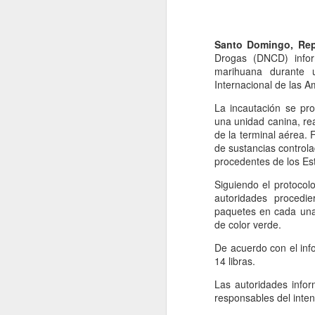
Santo Domingo, Rep
Drogas (DNCD) info
marihuana durante u
Internacional de las 
La incautación se pro
La República Dominican
una unidad canina, re
que necesitan más rec
de la terminal aérea.
ciudadana, desempleo 
de sustancias controla
realmente una priorid
procedentes de los Es
Como ciudadano domi
Siguiendo el protocolo
administración de las
autoridades procedie
nuevas estructuras admi
paquetes en cada una,
para los contribuyentes
de color verde.
No podemos seguir aume
De acuerdo con el inf
responsabilidad del C
14 libras.
positivo que esas decis
Las autoridades infor
Es momento de actuar con
responsables del intent
nacional, debemos forta