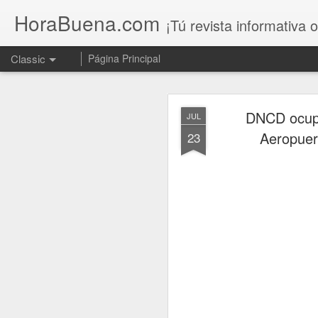
HoraBuena.com
¡Tú revista informativa o
Classic
Página Principal
DNCD ocupa
JUL
Aeropuer
23
Un llamado al 
AUG
7